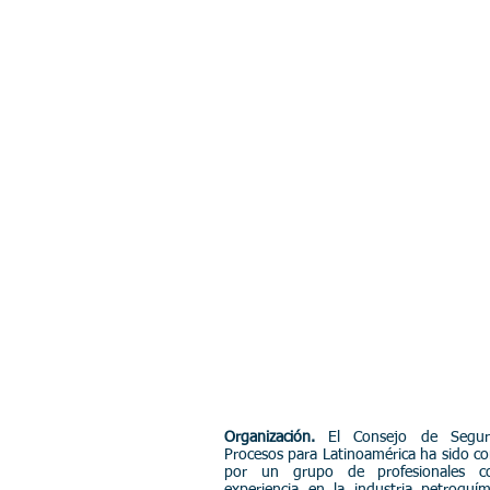
Segurida
Procesos
Organización
.
El Consejo de Segur
Procesos para Latinoamérica ha sido co
por un grupo de profesionales c
experiencia en la industria petroquí