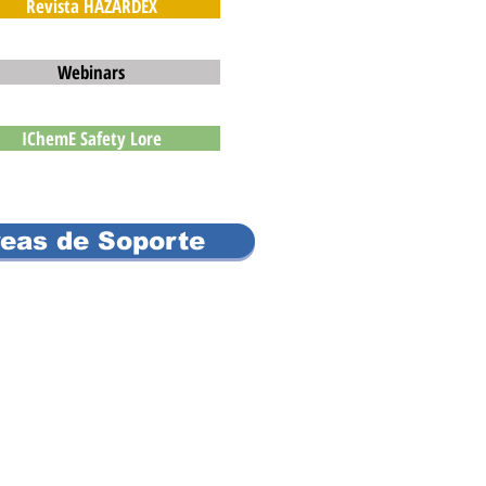
Revista HAZARDEX
Webinars
IChemE Safety Lore
eas de Soporte
esarrollo de Sistemas de Gestión