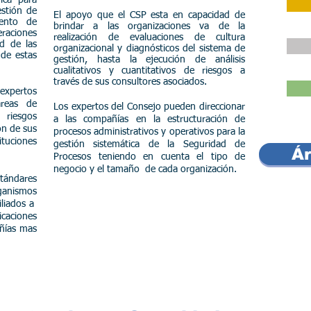
estión de
El apoyo que el CSP esta en capacidad de
iento de
brindar a las organizaciones va de la
eraciones
realización de evaluaciones de cultura
ad de las
organizacional y diagnósticos del sistema de
de estas
gestión, hasta la ejecución de análisis
cualitativos y cuantitativos de riesgos a
través de sus consultores asociados.
 expertos
áreas de
Los expertos del Consejo pueden direccionar
 riesgos
a las compañías en la estructuración de
ón de sus
procesos administrativos y operativos para la
ituciones
gestión sistemática de la Seguridad de
Ár
Procesos teniendo en cuenta el tipo de
negocio y el tamaño de cada organización.
stándares
rganismos
iliados a
aciones
ñías mas
D