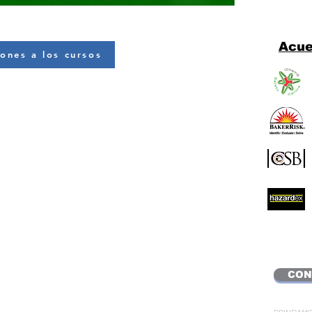
Acue
iones a los cursos
CON