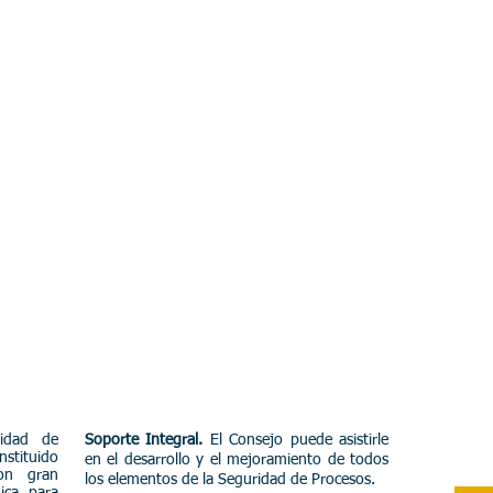
d de
idad de
Soporte Integral.
El Consejo puede asistirle
nstituido
en el desarrollo y el mejoramiento de todos
on gran
los elementos de la Seguridad de Procesos.​
mica para