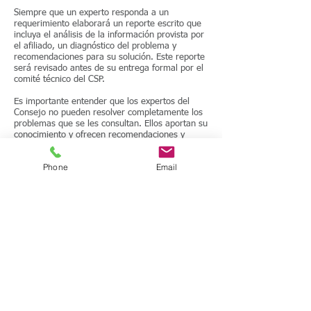
Siempre que un experto responda a un
requerimiento elaborará un reporte escrito que
incluya el análisis de la información provista por
el afiliado, un diagnóstico del problema y
recomendaciones para su solución. Este reporte
será revisado antes de su entrega formal por el
comité técnico del CSP.
Es importante entender que los expertos del
Consejo no pueden resolver completamente los
problemas que se les consultan. Ellos aportan su
conocimiento y ofrecen recomendaciones y
direccionamiento inicial con base en el análisis
de la información provista por el afiliado. Las
Phone
Email
acciones y los recursos necesarios para
solucionar completamente un problema o para
manejar adecuadamente los riesgos están a
cargo de la firma afiliada que realiza la
solicitud
Los expertos del CSP no sólo deben ser
autoridades en su materia específica, también
deben poseer vocación de servicio y
demostrar una actitud positiva, diligente y
respetuosa en el ejercicio de su gestión.
Todas las asesorias tendrán una encuesta de